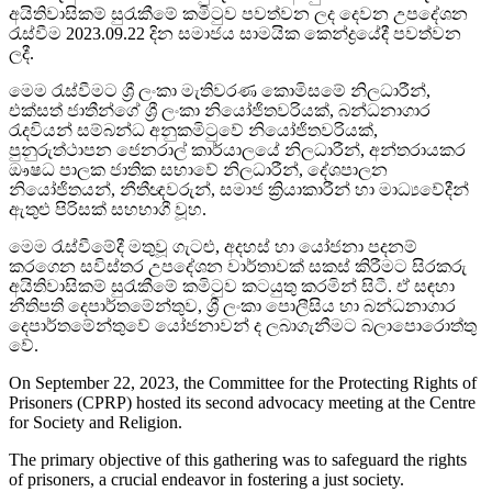
අයිතිවාසිකම් සුරැකීමේ කමිටුව පවත්වන ලද දෙවන උපදේශන
රැස්වීම 2023.09.22 දින සමාජය සාමයික කෙන්ද්‍රයේදී පවත්වන
ලදී.
මෙම රැස්වීමට ශ්‍රී ලංකා මැතිවරණ කොමිසමේ නිලධාරීන්,
එක්සත් ජාතීන්ගේ ශ්‍රී ලංකා නියෝජිතවරියක්, බන්ධනාගාර
රැදවියන් සම්බන්ධ අනුකමිටුවේ නියෝජිතවරියක්,
පුනුරුත්ථාපන ජෙනරාල් කාර්යාලයේ නිලධාරීන්, අන්තරායකර
ඖෂධ පාලක ජාතික සභාවේ නිලධාරීන්, දේශපාලන
නියෝජිතයන්, නීතීඥවරුන්, සමාජ ක්‍රියාකාරීන් හා මාධ්‍යවේදීන්
ඇතුළු පිරිසක් සහභාගී වූහ.
මෙම රැස්වීමේදී මතුවූ ගැටළු, අදහස් හා යෝජනා පදනම්
කරගෙන සවිස්තර උපදේශන වාර්තාවක් සකස් කිරීමට සිරකරු
අයිතිවාසිකම් සුරැකීමේ කමිටුව කටයුතු කරමින් සිටී. ඒ සඳහා
නීතිපති දෙපාර්තමේන්තුව, ශ්‍රී ලංකා පොලීසිය හා බන්ධනාගාර
දෙපාර්තමේන්තුවේ යෝජනාවන් ද ලබාගැනීමට බලාපොරොත්තු
වේ.
On September 22, 2023, the Committee for the Protecting Rights of
Prisoners (CPRP) hosted its second advocacy meeting at the Centre
for Society and Religion.
The primary objective of this gathering was to safeguard the rights
of prisoners, a crucial endeavor in fostering a just society.