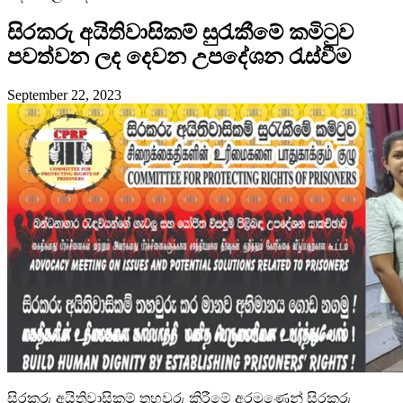
සිරකරු අයිතිවාසිකම් සුරැකීමේ කමිටුව
පවත්වන ලද දෙවන උපදේශන රැස්වීම
September 22, 2023
සිරකරු අයිතිවාසිකම් තහවුරු කිරීමේ අරමුණෙන් සිරකරු