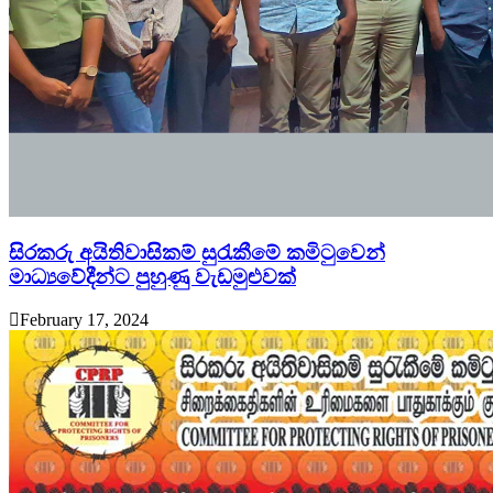
සිරකරු අයිතිවාසිකම් සුරැකීමේ කමිටුවෙන්
මාධ්‍යවේදීන්ට පුහුණු වැඩමුළුවක්
February 17, 2024