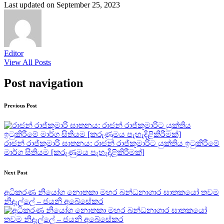
Last updated on September 25, 2023
Editor
View All Posts
Post navigation
Previous Post
රාජන් රාජ්කුමාරි ඝාතනය: රාජන් රාජ්කුමාරිට යුක්තිය ඉටුකිරීමේ
මාර්ග සිතියම [කරුණුමය පැහැදිළිකිරීමක්]
Next Post
අධිකරණ නියෝග නොතකා මහර බන්ධනාගාර ඝාතකයෝ තවම
නිදැල්ලේ – ජයනි අබේසේකර