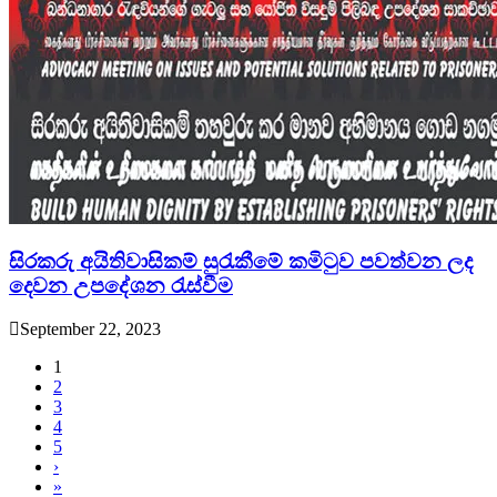
සිරකරු අයිතිවාසිකම් සුරැකීමේ කමිටුව පවත්වන ලද
දෙවන උපදේශන රැස්වීම
September 22, 2023
1
2
3
4
5
›
»