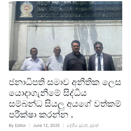
ජනාධිපති සමාව අනීතික ලෙස
යොදාගැනීමේ සිද්ධිය
සම්බන්ධ සියලු අයගේ වත්කම්
පරීක්ෂා කරන්න .
By
Editor
June 12, 2025
දේශීය පුවත්
,
පුවත්