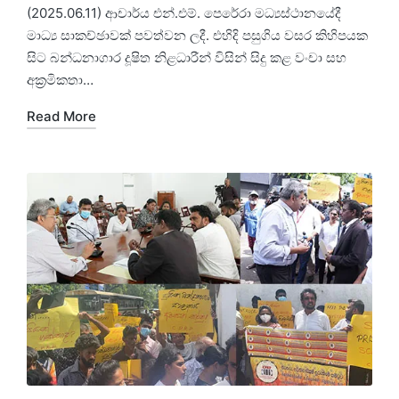
(2025.06.11) ආචාර්ය එන්.එම්. පෙරේරා මධ්‍යස්ථානයේදී
මාධ්‍ය සාකච්ඡාවක් පවත්වන ලදී. එහිදි පසුගිය වසර කිහිපයක
සිට බන්ධනාගාර දූෂිත නිළධාරීන් විසින් සිදු කළ වංචා සහ
අක්‍රමිකතා…
Read More