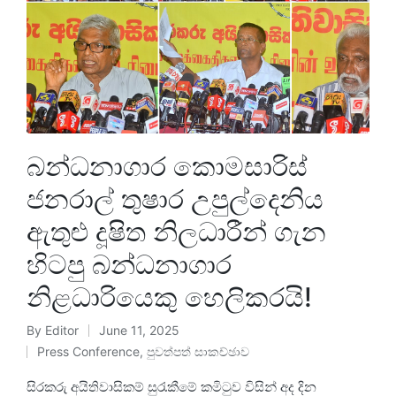
බන්ධනාගාර කොමසාරිස්
ජනරාල් තුෂාර උපුල්දෙනිය
ඇතුළු දූෂිත නිලධාරීන් ගැන
හිටපු බන්ධනාගාර
නිළධාරියෙකු හෙලිකරයි!
By
Editor
June 11, 2025
Press Conference
,
පුවත්පත් සාකච්ඡාව
සිරකරු අයිතිවාසිකම් සුරැකීමේ කමිටුව විසින් අද දින