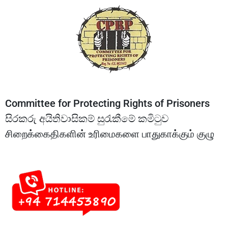
Committee for Protecting Rights of Prisoners
සිරකරු අයිතිවාසිකම් සුරැකීමේ කමිටුව
சிறைக்கைதிகளின் உரிமைகளை பாதுகாக்கும் குழு