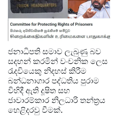
ජනාධිපති සමාව ලැබුණු බව
සදහන් කරමින් වංචනික ලෙස
රැදවියෙකු නිදහස් කිරීම
බන්ධනාගාර පද්ධතිය පුරාම
විහිදී ඇති දූෂිත සහ
ජාවාරම්කාර නිලධාරි තන්ත්‍රය
හෙළිදරවු වීමක්.