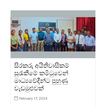
සිරකරු අයිතිවාසිකම්
සුරැකීමේ කමිටුවෙන්
මාධ්‍යවේදීන්ට පුහුණු
වැඩමුළුවක්
February 17, 2024