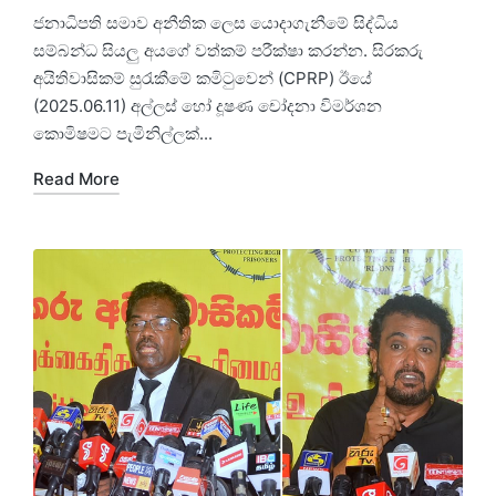
ජනාධිපති සමාව අනීතික ලෙස යොදාගැනීමේ සිද්ධිය
සම්බන්ධ සියලු අයගේ වත්කම් පරීක්ෂා කරන්න. සිරකරු
අයිතිවාසිකම් සුරැකීමේ කමිටුවෙන් (CPRP) ඊයේ
(2025.06.11) අල්ලස් හෝ දූෂණ චෝදනා විමර්ශන
කොමිෂමට පැමිනිල්ලක්...
Read More