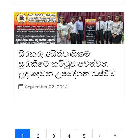
සිරකරු අයිතිවාසිකම්
සුරැකීමේ කමිටුව පවත්වන
ලද දෙවන උපදේශන රැස්වීම
September 22, 2023
1
2
3
4
5
›
»