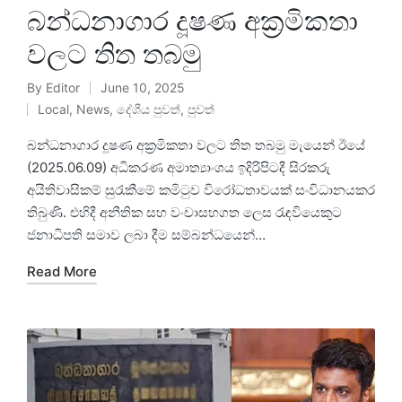
බන්ධනාගාර දූෂණ අක්‍රමිකතා
වලට තිත තබමු
By
Editor
June 10, 2025
Local
,
News
,
දේශීය පුවත්
,
පුවත්
බන්ධනාගාර දූෂණ අක්‍රමිකතා වලට තිත තබමු මැයෙන් ඊයේ
(2025.06.09) අධිකරණ අමාත්‍යාංශය ඉදිරිපිටදී සිරකරු
අයිතිවාසිකම් සුරැකීමේ කමිටුව විරෝධතාවයක් සංවිධානයකර
තිබුණි. එහිදී අනීතික සහ වංචාසහගත ලෙස රැඳවියෙකුට
ජනාධිපති සමාව ලබා දීම සම්බන්ධයෙන්…
Read More