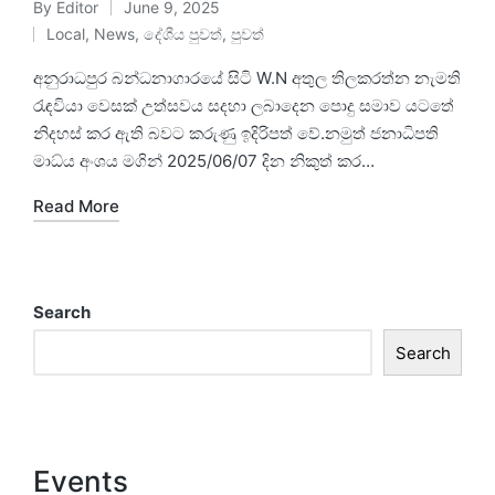
By
Editor
June 9, 2025
Local
,
News
,
දේශීය පුවත්
,
පුවත්
අනුරාධපුර බන්ධනාගාරයේ සිටි W.N අතුල තිලකරත්න නැමති
රැඳවියා වෙසක් උත්සවය සදහා ලබාදෙන පොදු සමාව යටතේ
නිදහස් කර ඇති බවට කරුණු ඉදිරිපත් වේ.නමුත් ජනාධිපති
මාධ්ය අංශය මගින් 2025/06/07 දින නිකුත් කර…
Read More
Search
Search
Events