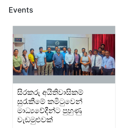
Events
සිරකරු අයිතිවාසිකම්
සුරැකීමේ කමිටුවෙන්
මාධ්‍යවේදීන්ට පුහුණු
වැඩමුළුවක්