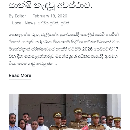
සාක්ෂි කැඳවූ අවස්ථාව.
By
Editor
February 18, 2026
Local
,
News
,
දේශීය පුවත්
,
පුවත්
පොළොන්නරුව, වැලිකන්ද ප්‍රදේශයේදී පොලිස් වෙඩි පහරින්
ටිෂාන් නමැති තරුණයා මියයාමේ සිද්ධිය සම්බන්ධයෙන් වන
මහේස්ත්‍රාත් පරීක්ෂණයේ සාක්ෂි විමසීම 2026 පෙබරවාරි 17
වන දින පොළොන්නරුව මහේස්ත්‍රාත් අධිකරණයේදී ආරම්භ
විය. මෙම නඩු කටයුත්ත…
Read More