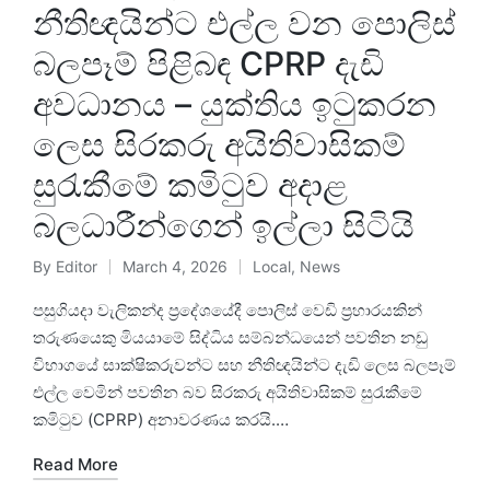
නීතිඥයින්ට එල්ල වන පොලිස්
බලපෑම් පිළිබඳ CPRP දැඩි
අවධානය – යුක්තිය ඉටුකරන
ලෙස සිරකරු අයිතිවාසිකම්
සුරැකීමේ කමිටුව අදාළ
බලධාරීන්ගෙන් ඉල්ලා සිටියි
By
Editor
March 4, 2026
Local
,
News
පසුගියදා වැලිකන්ද ප්‍රදේශයේදී පොලිස් වෙඩි ප්‍රහාරයකින්
තරුණයෙකු මියයාමේ සිද්ධිය සම්බන්ධයෙන් පවතින නඩු
විභාගයේ සාක්ෂිකරුවන්ට සහ නීතිඥයින්ට දැඩි ලෙස බලපෑම්
එල්ල වෙමින් පවතින බව සිරකරු අයිතිවාසිකම් සුරැකීමේ
කමිටුව (CPRP) අනාවරණය කරයි.…
Read More