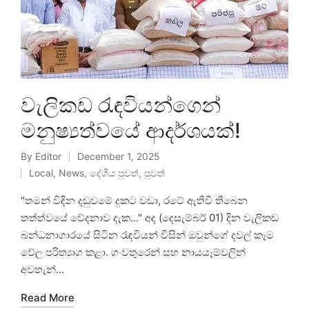
වැලිකඩ රැඳවියන්ගෙන්
මනුෂ්‍යත්වයේ ආදර්ශයක්!
By
Editor
December 1, 2025
Local
,
News
,
දේශීය පුවත්
,
පුවත්
"තමන් විඳින දඬුවමේ දුකට වඩා, රටේ ඇතිවී තිබෙන
තත්ත්වයේ වේදනාව දැක..." අද (දෙසැම්බර් 01) දින වැලිකඩ
බන්ධනාගාරයේ සිටින රැඳවියන් විසින් ඔවුන්ගේ දවල් කෑම
වේල පරිත්‍යාග කළා. ගංවතුරෙන් සහ නායයෑම්වලින්
අවතැන්…
Read More