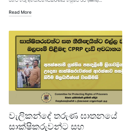
පිහිටි ගරු අභියාචනාධිකරණය හමුවේ රිට් (Writ)…
Read More
වැලිකන්දේ තරුණ ඝාතනයේ
සාක්ෂිකරුවන්ට සහ