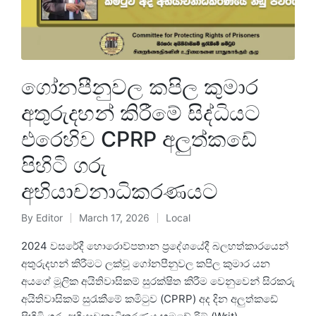
ගෝනපීනුවල කපිල කුමාර
අතුරුදහන් කිරීමේ සිද්ධියට
එරෙහිව CPRP අලුත්කඩේ
පිහිටි ගරු
අභියාචනාධිකරණයට
By
Editor
March 17, 2026
Local
2024 වසරේදී හොරොව්පතාන ප්‍රදේශයේදී බලහත්කාරයෙන්
අතුරුදහන් කිරීමට ලක්වූ ගෝනපීනුවල කපිල කුමාර යන
අයගේ මූලික අයිතිවාසිකම් සුරක්ෂිත කිරීම වෙනුවෙන් සිරකරු
අයිතිවාසිකම් සුරැකීමේ කමිටුව (CPRP) අද දින අලුත්කඩේ