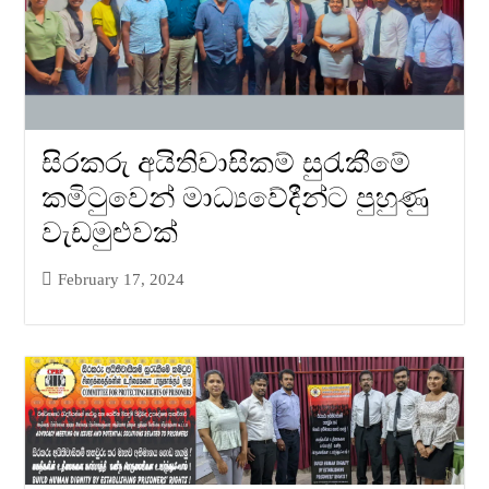
සිරකරු අයිතිවාසිකම් සුරැකීමේ
කමිටුවෙන් මාධ්‍යවේදීන්ට පුහුණු
වැඩමුළුවක්
February 17, 2024