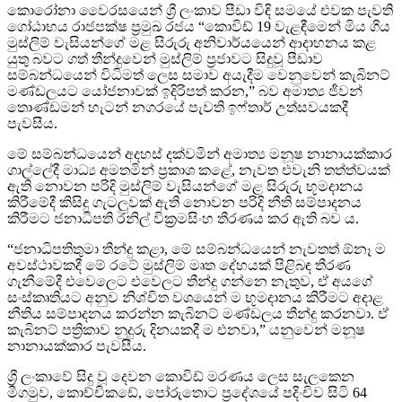
කොරෝනා වෛරසයෙන් ශ්‍රී ලංකාව පීඩා විඳි සමයේ එවක පැවති
ගෝඨාභය රාජපක්ෂ ප්‍රමුඛ රජය “කොවිඩ් 19 වැළඳීමෙන් මිය ගිය
මුස්ලිම් වැසියන්ගේ මළ සිරුරු අනිවාර්යයෙන් ආදාහනය කළ
යුතු බවට ගත් තීන්දුවෙන් මුස්ලිම් ප්‍රජාවට සිදුවූ පීඩාව
සම්බන්ධයෙන් විධිමත් ලෙස සමාව අයැදීම වෙනුවෙන් කැබිනට්
මණ්ඩලයට යෝජනාවක් ඉදිරිපත් කරන,” බව අමාත්‍ය ජීවන්
තොණ්ඩමන් හැටන් නගරයේ පැවති ඉෆ්තාර් උත්සවයකදී
පැවසීය.
මේ සම්බන්ධයෙන් අදහස් දක්වමින් අමාත්‍ය මනූෂ නානායක්කාර
ගාල්ලේදී මාධ්‍ය අමතමින් ප්‍රකාශ කළේ, නැවත එවැනි තත්ත්වයක්
ඇති නොවන පරිදි මුස්ලිම් වැසියන්ගේ මළ සිරුරු භූමදානය
කිරීමේදී කිසිදු ගැටලුවක් ඇති නොවන පරිදි නීති සම්පාදනය
කිරීමට ජනාධිපති රනිල් වික්‍රමසිංහ තීරණය කර ඇති බව ය.
“ජනාධිපතිතුමා තීන්දු කළා, මේ සම්බන්ධයෙන් නැවතත් ඕනෑ ම
අවස්ථාවකදී මේ රටේ මුස්ලිම් මෘත දේහයක් පිළිබඳ තීරණ
ගැනීමේදී එවෙලෙට එවෙලට තීන්දු ගන්නෙ නැතුව, ඒ අයගේ
සංස්කෘතියට අනුව නිශ්චිත වශයෙන් ම භූමදානය කිරීමට අදාළ
නීතිය සම්පාදනය කරන්න කැබිනට් මණ්ඩලය තීන්දු කරනවා. ඒ
කැබිනට් පත්‍රිකාව නුදුරු දිනයකදී ම එනවා,” යනුවෙන් මනූෂ
නානායක්කාර පැවසීය.
ශ්‍රී ලංකාවේ සිදු වූ දෙවන කොවිඩ් මරණය ලෙස සැලකෙන
මීගමුව, කොච්චිකඩේ, පෝරුතොට ප්‍රදේශයේ පදිංචිව සිටි 64