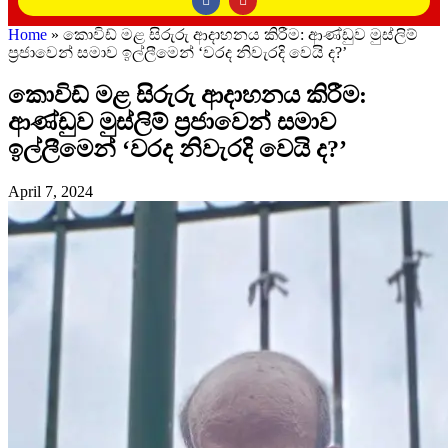
Home
»
කොවිඩ් මළ සිරුරු ආදාහනය කිරීම: ආණ්ඩුව මුස්ලිම්
ප්‍රජාවෙන් සමාව ඉල්ලීමෙන් ‘වරද නිවැරදි වෙයි ද?’
කොවිඩ් මළ සිරුරු ආදාහනය කිරීම:
ආණ්ඩුව මුස්ලිම් ප්‍රජාවෙන් සමාව
ඉල්ලීමෙන් ‘වරද නිවැරදි වෙයි ද?’
April 7, 2024