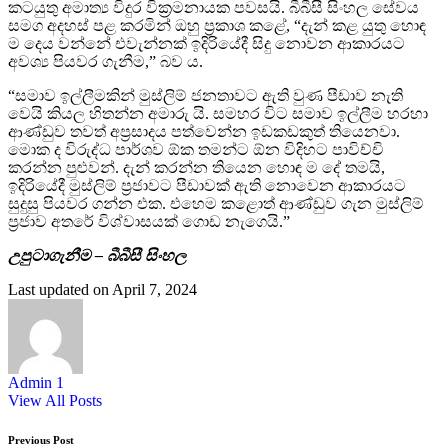
කටයුතු අමාත්‍ය විදුර වික්‍රමනායක පවසයි. බීබීසී සිංහල සේවය
සමග අදහස් පළ කරමින් ඔහු ප්‍රකාශ කළේ, “දැන් කළ යුතු හොඳ
ම දෙය වන්නේ එවැන්නක් ඉදිරියේදී සිදු නොවන ආකාරයට
අවශ්‍ය පියවර ගැනීම,” බව ය.
“සමාව ඉල්ලීමකින් මුස්ලිම් ජනතාවට ඇති වුණ පීඩාව නැති
වෙයි කියල හිතන්න අමාරු යි. සමහර විට සමාව ඉල්ලීම හරහා
ආණ්ඩුව තවත් අප්‍රසාදය පත්වෙන්න ඉඩකඩකුත් තියෙනවා.
මොක ද විරුද්ධ පාර්ශව ඕක තමන්ට ඕන විදිහට පාවිච්චි
කරන්න පුළුවන්. දැන් කරන්න තියෙන හොඳ ම දේ තමයි,
ඉදිරියේදී මුස්ලිම් ප්‍රජාවට පීඩාවක් ඇති නොවෙන ආකාරයට
සුදුසු පියවර ගන්න එක. එහෙම කළොත් ආණ්ඩුව ගැන මුස්ලිම්
ප්‍රජාව අතරේ විශ්වාසයක් ගොඩ නැගෙයි.”
උපුටාගැනීම – බීබීසී සිංහල
Last updated on April 7, 2024
Admin 1
View All Posts
Previous Post