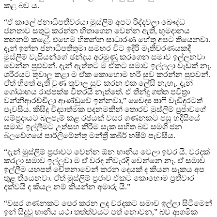
කළ බව ය.
“ඒ කාලේ ජනාධිපතිවරයා මුස්ලිම් අපට රිද්දවලා බෞද්ධ
ජනතාව සතුටු කරන්න හිතාගෙන වෙන්න ඇති, භූමදානය
තහනම් කළේ. එහෙම හිතන්න සාධාරණ හේතු අපට තියෙනවා.
දැන් ඉන්න ජනාධිපතිතුමා සමහර විට ඉදිරි මැතිවරණයකදී
මුස්ලිම් වැසියන්ගේ ඡන්දය අරමුණු කරගෙන සමාව ඉල්ලනවා
වෙන්න පුළුවන්. දැන් ඇත්තට ම ඒකට සමාව ඉල්ලලා වැඩක් නෑ.
ශරීරයට තුවාල කළා ම ඒක කොහොම හරි සුව කරන්න පුළුවන්.
ඒත් හිතේ ඇති වුණ තුවාල සුව කරන එක ලේසි නැහැ. දැන්
ගෝඨාභය රාජපක්ෂ විතරයි නැත්තේ. ඒ තීන්දු ගත්ත පවිත්‍රා
වන්නිආරච්චිලා ආණ්ඩුවේ ඉන්නවා,” වෛද්‍ය ෂාෆි වැඩිදුරටත්
පැවසීය. කිසිදු විද්‍යාත්මක පදනමකින් තොරව මුස්ලිම් ප්‍රජාවගේ
සම්ප්‍රදායට බලපෑම් කළ රජයක් වසර ගණනකට පසු හදිසියේ
සමාව ඉල්ලීමට උත්සහ කිරීම සැක සහිත බව සමගි ජන
බලවේගයේ පාර්ලිමේන්තු මන්ත්‍රී කබීර් හෂීම් පැවසීය.
“දැන් මුස්ලිම් ප්‍රජාවට වෙන්න ඕන හානිය වෙලා ඉවර යි. වරදක්
කරලා සමාව ඉල්ලුවා ම ඒ වරද නිවැරදි වෙන්නෙ නෑ. ඒ සමාව
ඉල්ලීම යහපත් චේතනාවෙන් කරන දෙයක් ද කියන සැකය අප
තුළ තියෙනවා. ඒත් මුස්ලිම් ප්‍රජාව ඒකට කොහොම ප්‍රතිචාර
දක්වයි ද කියල නම් කියන්න අමාරු යි.”
“වසර ගණනකට පෙර කරන ලද වරදකට සමාව ඉල්ලා සිටීමෙන්
ඉන් සිදුවූ හානිය යථා තත්ත්වයට පත් නොවන,” බව ආගමික