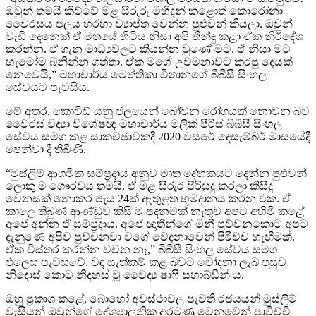
ඔවුන් තමයි කිව්වේ මළ සිරුරු මිහිදන් කළොත් කොරෝනා
වෛරසය ජලය හරහා ව්‍යාප්ත වෙන්න පුළුවන් කියලා. ඔවුන්
වැඩි දෙනෙක් ඒ මතයේ හිටිය නිසා අපි තීන්දු කළා ඒක නිර්දේශ
කරන්න. ඒ ගැන මාධ්‍යවලට කියන්න වුණේ මට. ඒ නිසා මට
හැමෝම බනින්න ගත්තා. ඒක මගේ උවමනාවට කරපු දෙයක්
නෙවෙයි,” මහාචාර්ය මෙත්තිකා විතානගේ බීබීසී සිංහල
සේවයට පැවසීය.
මේ අතර, කොවිඩ් යනු ජලයෙන් බෝවන රෝගයක් නොවන බව
වෛරස් විද්‍යා විශේෂඥ මහාචාර්ය මලික් පීරිස් බීබීසී සිංහල
සේවය සමග කළ සාකච්ඡාවකදී 2020 වසරේ දෙසැම්බර් මාසයේදී
පෙන්වා දී තිබිණි.
“මුස්ලිම් ආගමික සම්ප්‍රදාය අනුව මෘත දේහකයට දෙන්න පුළුවන්
ලොකු ම ගෞරවය තමයි, ඒ මළ සිරුර පිරිසුදු කරලා කිසිදු
වෙනසක් නොකර පැය 24ක් ඇතුළත භූමදානය කරන එක. ඒ
කාලෙ තිබුණ ආණ්ඩුව කිසි ම පදනමක් නැතුව අපට අහිමි කළේ
අපේ අන්න ඒ සම්ප්‍රදාය. අපේ ඥාතීන්ගේ මිනී පුච්චනකොට අපට
දැනුණෙ අපිව පුච්චනවා වගේ වේදනාවෙන් පිරිච්ච හැඟීමක්.
ඒක විස්තර කරන්න වචන නෑ,” බීබීසී සිංහල සේවය සමග
එලෙස පැවසුවේ, වඳ සැත්කම් කළ බවට චෝදනා ලැබ පසුව
නිදොස් කොට නිදහස් වූ වෛද්‍ය ෂාෆි සහාබ්ඩීන් ය.
ඔහු ප්‍රකාශ කළේ, බොහෝ අවස්ථාවල පැවති රජයයන් මුස්ලිම්
වැසියන් ඔවුන්ගේ දේශපාලනික අරමුණු වෙනුවෙන් පාවිච්චි