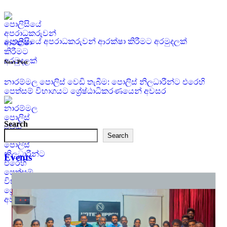
පොලිසියේ අපරාධකරුවන් ආරක්ෂා කිරීමට අරමුදලක්
Next Post
නාරම්මල පොලිස් වෙඩි තැබීම: පොලිස් නිලධාරීන්ට එරෙහි
පෙත්සම් විභාගයට ශ්‍රේෂ්ඨාධිකරණයෙන් අවසර
Search
Search
Events