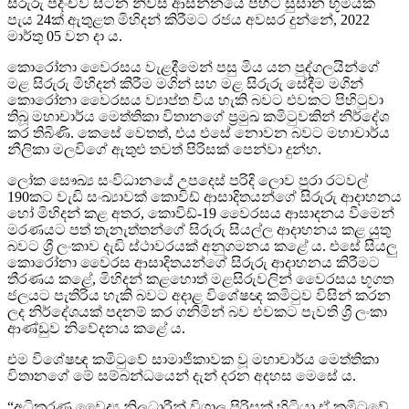
සිරුරු පදිංචිව සිටින නිවස ආසන්නයේ පිහිටි සුසාන භූමියක
පැය 24ක් ඇතුළත මිහිදන් කිරීමට රජය අවසර දුන්නේ, 2022
මාර්තු 05 වන දා ය.
කොරෝනා වෛරසය වැළදීමෙන් පසු මිය යන පුද්ගලයින්ගේ
මළ සිරුරු මිහිදන් කිරීම මගින් සහ මළ සිරුරු සේදීම මගින්
කොරෝනා වෛරසය ව්‍යාප්ත විය හැකි බවට එවකට පිහිටුවා
තිබූ මහාචාර්ය මෙත්තිකා විතානගේ ප්‍රමුඛ කමිටුවකින් නිර්දේශ
කර තිබිණි. කෙසේ වෙතත්, එය එසේ නොවන බවට මහාචාර්ය
නීලිකා මලවිගේ ඇතුළු තවත් පිරිසක් පෙන්වා දුන්හ.
ලෝක සෞඛ්‍ය සංවිධානයේ උපදෙස් පරිදි ලොව පුරා රටවල්
190කට වැඩි සංඛ්‍යාවක් කොවිඩ් ආසාදිතයන්ගේ සිරුරු ආදාහනය
හෝ මිහිදන් කළ අතර, කොවිඩ්-19 වෛරසය ආසාදනය වීමෙන්
මරණයට පත් තැනැත්තන්ගේ සිරුරු සියල්ල ආදාහනය කළ යුතු
බවට ශ්‍රී ලංකාව දැඩි ස්ථාවරයක් අනුගමනය කළේ ය. එසේ සියලු
කොරෝනා වෛරස ආසාදිතයන්ගේ සිරුරු ආදාහනය කිරීමට
තීරණය කළේ, මිහිදන් කළහොත් මළසිරුවලින් වෛරසය භූගත
ජලයට පැතිරිය හැකි බවට අදාළ විශේෂඥ කමිටුව විසින් කරන
ලද නිර්දේශයක් පදනම් කර ගනිමින් බව එවකට පැවති ශ්‍රී ලංකා
ආණ්ඩුව නිවේදනය කළේ ය.
එම විශේෂඥ කමිටුවේ සාමාජිකාවක වූ මහාචාර්ය මෙත්තිකා
විතානගේ මේ සම්බන්ධයෙන් දැන් දරන අදහස මෙසේ ය.
“අධිකරණ වෛද්‍ය නිලධාරීන් විශාල පිරිසක් හිටියා ඒ කමිටුවේ.