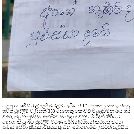
පළමු කොවිඩ් රැල්ලේදී මුස්ලිම් වැසියන් 17 දෙනෙකු සහ ඉන්පසු
තවත් මුස්ලිම් වැසියන් 353 දෙනෙකු කොවිඩ් වැළදීමෙන් මිය ගිය
අතර, ඔවුන් මුස්ලිම් ආගමික සම්ප්‍රදාය අනුව මිහිදන් කිරීමට
නොහැකි වූ බව මුස්ලිම් මරණ සම්බන්ධයෙන් කටයුතු කරන
සමාජ සේවා ක්‍රියාකාරිකයෙකු වන මොහොමඩ් ඉස්මත් පැවසීය.