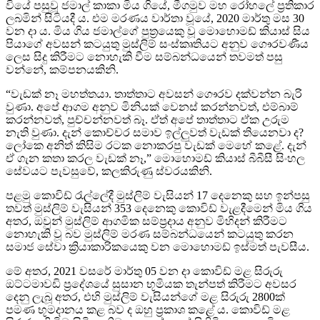
වියේ පසුවූ ජමාල් කාකා මිය ගියේ, මීගමුව මහ රෝහලේ ප්‍රතිකාර
ලබමින් සිටියදී ය. එම මරණය වාර්තා වූයේ, 2020 මාර්තු මස 30
වන දා ය. මිය ගිය ජමාල්ගේ පුත්‍රයෙකු වූ මොහොමඩ් කියාස් සිය
පියාගේ අවසන් කටයුතු මුස්ලිම් සංස්කෘතියට අනුව ගෞරවණීය
ලෙස සිදු කිරීමට නොහැකි වීම සම්බන්ධයෙන් තවමත් පසු
වන්නේ, කම්පනයකිනි.
“වැඩක් නෑ මහත්තයා. තාත්තාට අවසන් ගෞරව දක්වන්න බැරි
වුණා. අපේ ආගම අනුව මිනියක් වෙනස් කරන්නවත්, එම්බාම්
කරන්නවත්, පුච්චන්නවත් බෑ. ඒත් අපේ තාත්තාට ඒක උරුම
නැති වුණා. දැන් කොච්චර සමාව ඉල්ලුවත් වැඩක් තියෙනවා ද?
ලෝකෙ අනිත් කිසිම රටක නොකරපු වැඩක් මෙහේ කළේ. දැන්
ඒ ගැන කතා කරල වැඩක් නෑ,” මොහොමඩ් කියාස් බීබීසී සිංහල
සේවයට පැවසුවේ, කලකිරුණු ස්වරයකිනි.
පළමු කොවිඩ් රැල්ලේදී මුස්ලිම් වැසියන් 17 දෙනෙකු සහ ඉන්පසු
තවත් මුස්ලිම් වැසියන් 353 දෙනෙකු කොවිඩ් වැළදීමෙන් මිය ගිය
අතර, ඔවුන් මුස්ලිම් ආගමික සම්ප්‍රදාය අනුව මිහිදන් කිරීමට
නොහැකි වූ බව මුස්ලිම් මරණ සම්බන්ධයෙන් කටයුතු කරන
සමාජ සේවා ක්‍රියාකාරිකයෙකු වන මොහොමඩ් ඉස්මත් පැවසීය.
මේ අතර, 2021 වසරේ මාර්තු 05 වන දා කොවිඩ් මළ සිරුරු
ඔට්ටමාවඩි ප්‍රදේශයේ සුසාන භූමියක තැන්පත් කිරීමට අවසර
දෙනු ලැබූ අතර, එහි මුස්ලිම් වැසියන්ගේ මළ සිරුරු 2800ක්
පමණ භූමදානය කළ බව ද ඔහු ප්‍රකාශ කළේ ය. කොවිඩ් මළ