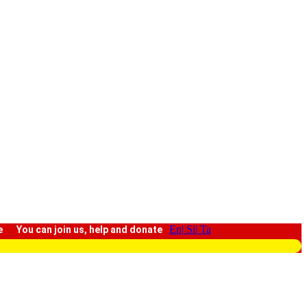
En
| Si
| Ta
e
You can join us, help and donate