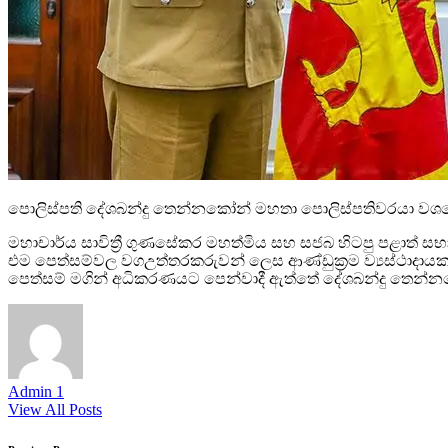
පොලිස්පති දේශබන්දු තෙන්නකෝන් මහතා පොලිස්පතිවරයා වශයෙන් ප
මහාචාර්ය සාවිත්‍රී ගුණසේකර මහත්මිය සහ සජබ හිටපු පළාත් සභා 
එම පෙත්සම්වල වගඋත්තරකරුවන් ලෙස ආණ්ඩුක්‍රම ව්‍යස්ථාදායක
පෙත්සම් මගින් අධිකරණයට පෙන්වාදී ඇත්තේ දේශබන්දු තෙන්නකෝ
Admin 1
View All Posts