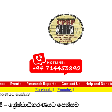
nce
Events
Research Reports
Contact Us
Help and Donat
Facebook
Youtube
ධිකරණයට පෙත්සම්
– ශ්‍රේෂ්ඨාධිකරණයට පෙත්සම්