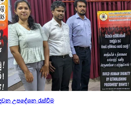
 දෙවන උපදේශන රැස්වීම