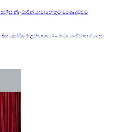
 පොලිස් නිලධාරීන් දෙදෙනෙකුට මරණ දඬුවම