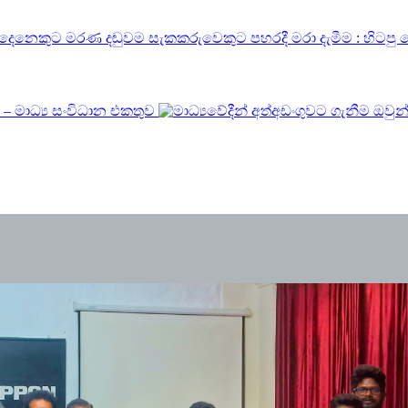
සැකකරුවෙකුට පහරදී මරා දැමීම : හිටපු
 – මාධ්‍ය සංවිධාන එකතුව