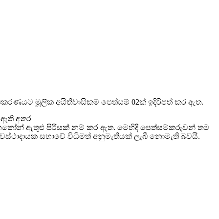
ිකරණයට මූලික අයිතිවාසිකම් පෙත්සම් 02ක් ඉදිරිපත් කර ඇත.
ර ඇති අතර
නකෝන් ඇතුළු පිරිසක් නම් කර ඇත. මෙහිදී පෙත්සම්කරුවන් තම
ස්ථාදායක සභාවේ විධිමත් අනුමැතියක් ලැබී නොමැති බවයි.