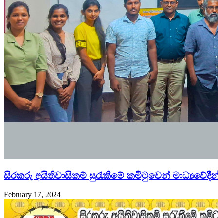
සිරකරු අයිතිවාසිකම් සුරැකීමේ කමිටුවෙන් මාධ්‍යවේදීන
February 17, 2024