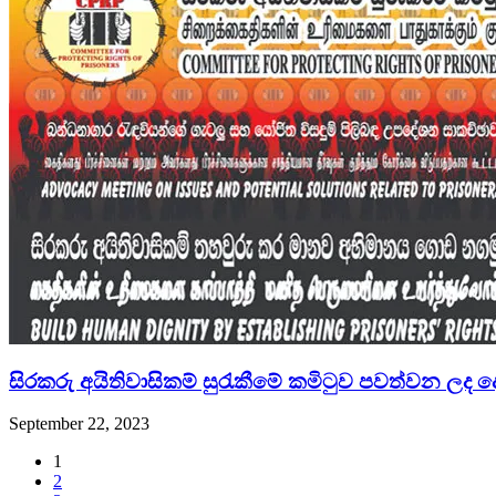
සිරකරු අයිතිවාසිකම් සුරැකීමේ කමිටුව පවත්වන ලද
September 22, 2023
1
2