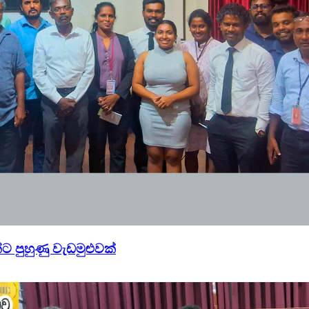
්ට පුහුණු වැඩමුළුවක්