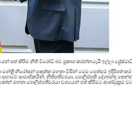
ත් කිරීම නීති විරෝධී බව ප්‍රකාශ කරන්නයැයි ඉල්ලා ශ්‍රේෂ්ඨාධ
මන්ත්‍රී නිරෝෂන් පාදුක්ක මහතා විසින් මෙම පෙත්සම් ඉදිරිපත් ක
 සභාවේ සාමාජිකයින්, නීතිපතිවරයා, පොලිස්පති දේශබන්දු තෙන්
න් මහතා පොලිස්පතිවරයා වශයෙන් පත් කිරීමට ආණ්ඩුක්‍රම ව්‍යව