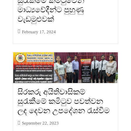
සුරැකීමේ කමිටුවෙන්
මාධ්‍යවේදීන්ට පුහුණු
වැඩමුළුවක්
February 17, 2024
සිරකරු අයිතිවාසිකම්
සුරැකීමේ කමිටුව පවත්වන
ලද දෙවන උපදේශන රැස්වීම
September 22, 2023