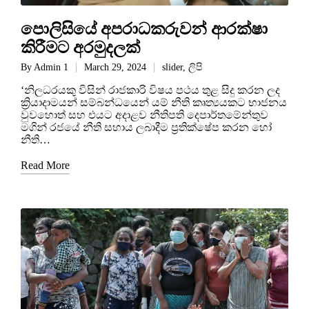
පොලිසියේ අපරාධකරුවන් ආරක්ෂා
කිරීමට අරමුදලක්
By
Admin 1
March 29, 2024
slider
,
ලිපි
‘නිලධරයකු විසින් රාජකාරි විෂය පථය තුළ සිදු කරන ලද
ක්‍රියාදාමයන් සම්බන්ධයෙන් යම් නීති කෘත්‍යයකට භාජනය
වුවහොත් සහ එයට අදාළව නීතිපති දෙපාර්තමේන්තුව
මගින් රජයේ නීති සහාය ලබාදීම ප්‍රතික්ෂේප කරන හෝ
නීති…
Read More