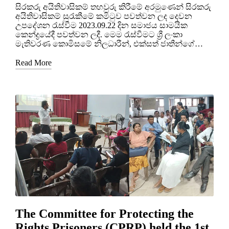
සිරකරු අයිතිවාසිකම් තහවුරු කිරීමේ අරමුණෙන් සිරකරු
අයිතිවාසිකම් සුරැකීමේ කමිටුව පවත්වන ලද දෙවන
උපදේශන රැස්වීම 2023.09.22 දින සමාජය සාමයික
කෙන්ද්‍රයේදී පවත්වන ලදී. මෙම රැස්වීමට ශ්‍රී ලංකා
මැතිවරණ කොමිසමේ නිලධාරීන්, එක්සත් ජාතීන්ගේ…
Read More
The Committee for Protecting the
Rights Prisoners (CPRP) held the 1st