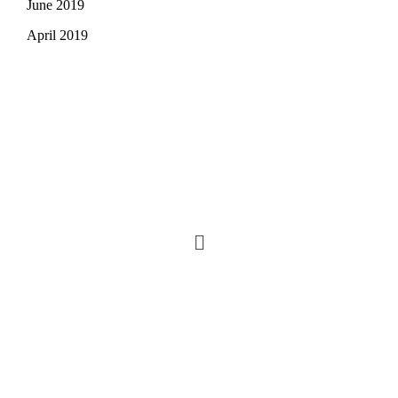
June 2019
April 2019
Copyright © 2023 www.cprp.lk. All Rights Reserved.
We are a Prisoners Rights Organization based in Sri
Lanka. We also have our branches in Japan.
No 245/12 , Serpentine Road, Borella , Colombo 8, Sri
Lanka | Hotline – 071 445 3890 | cprporg@gmail.com