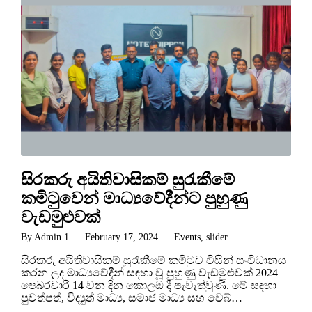
සිරකරු අයිතිවාසිකම් සුරැකීමේ
කමිටුවෙන් මාධ්‍යවේදීන්ට පුහුණු
වැඩමුළුවක්
By
Admin 1
February 17, 2024
Events
,
slider
සිරකරු අයිතිවාසිකම් සුරැකීමේ කමිටුව විසින් සංවිධානය
කරන ලද මාධ්‍යවේදීන් සඳහා වූ පුහුණු වැඩමුළුවක් 2024
පෙබරවාරි 14 වන දින කොලඹ දී පැවැත්වුණි. මේ සඳහා
පුවත්පත්, විද්‍යුත් මාධ්‍ය, සමාජ මාධ්‍ය සහ වෙබ්…