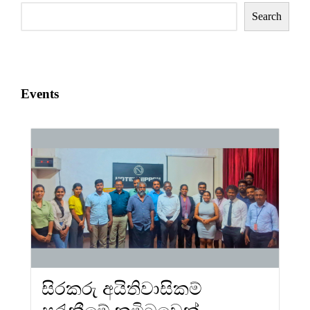
Search
Events
සිරකරු අයිතිවාසිකම්