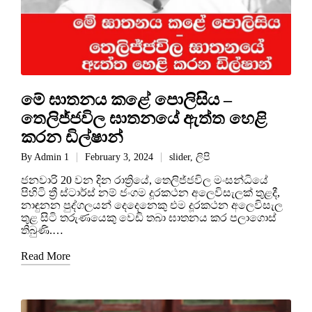
මේ ඝාතනය කළේ පොලිසිය –
තෙලිජ්ජවිල ඝාතනයේ ඇත්ත හෙළි
කරන ඩිල්ෂාන්
By
Admin 1
February 3, 2024
slider
,
ලිපි
ජනවාරි 20 වන දින රාත්‍රියේ, තෙලිජ්ජවිල මංසන්ධියේ
පිහිටි ත්‍රී ස්ටාර්ස් නම් ජංගම දූරකථන අලෙවිසැලක් තුළදී,
නාඳුනන පුද්ගලයන් දෙදෙනෙකු එම දූරකථන අලෙවිසැල
තුළ සිටි තරුණයෙකු වෙඩි තබා ඝාතනය කර පලාගොස්
තිබුණි.…
Read More