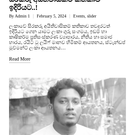
ඉදිරියට..!
By
Admin 1
February 5, 2024
Events
,
slider
ලංකාවේ සිරකරු අයිතිවාසිකම් කතිකාව තවදුරටත්
ඉදිරියට ගෙන යාමට ලංකා ගුරු සංගමය, ඉඩම් හා
කෘෂිකර්ම ප්‍රතිසංස්කරණ ව්‍යාපාරය, නීතිය හා සමාජ
භාරය, රයිට් ටු ලයිෆ් මානව හිමිකම් ආයතනය, ස්ටැන්ඩප්
මූව්මන්ට් ලංකා ආයතනය…
Read More